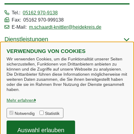
Tel.:
05162 970-9138
Fax: 05162 970-999138
E-Mail:
m.schaardt-knittler@heidekreis.de
Dienstleistungen
VERWENDUNG VON COOKIES
Alle zugeordneten Einrichtungen
Wir verwenden Cookies, um die Funktionalität unserer Seiten
sicherzustellen, Funktionen von Drittanbietern anbieten zu
können und die Zugriffe auf unsere Webseite zu analysieren.
Die Drittanbieter führen diese Informationen möglicherweise mit
weiteren Daten zusammen, die Sie ihnen bereitgestellt haben
oder die sie im Rahmen Ihrer Nutzung der Dienste gesammelt
Heidekreis
haben.
Mehr erfahren
Alle Rechte vorbehalten
Notwendig
Statistik
Impressum
Auswahl erlauben