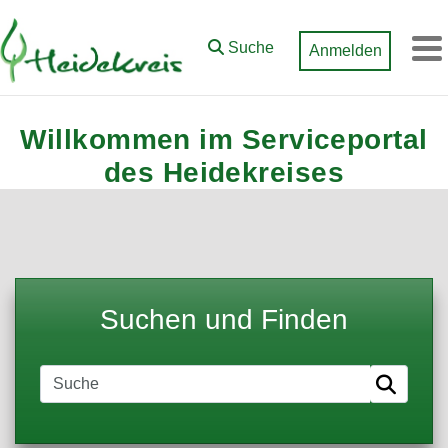
Zum Hauptinhalt springen
Suche
Anmelden
M
Willkommen im Serviceportal
des Heidekreises