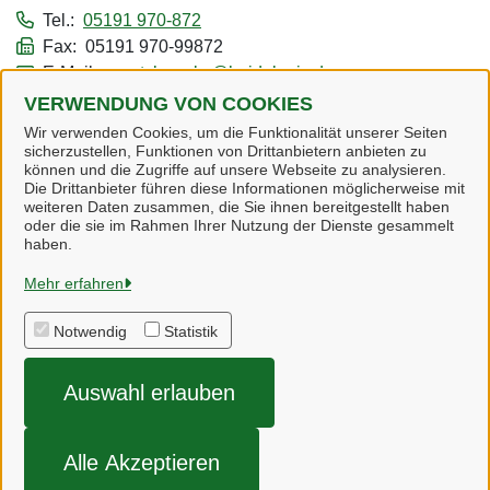
Tel.:
05191 970-872
Fax: 05191 970-99872
E-Mail:
a.gotzkowsky@heidekreis.de
VERWENDUNG VON COOKIES
Alle zugeordneten Einrichtungen
Wir verwenden Cookies, um die Funktionalität unserer Seiten
sicherzustellen, Funktionen von Drittanbietern anbieten zu
können und die Zugriffe auf unsere Webseite zu analysieren.
Die Drittanbieter führen diese Informationen möglicherweise mit
weiteren Daten zusammen, die Sie ihnen bereitgestellt haben
oder die sie im Rahmen Ihrer Nutzung der Dienste gesammelt
Heidekreis
haben.
Mehr erfahren
Alle Rechte vorbehalten
Notwendig
Statistik
Impressum
Auswahl erlauben
Datenschutzerklärung
Barrierefreiheit
Alle Akzeptieren