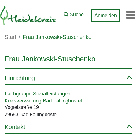
Zum Hauptinhalt springen
Suche
Anmelden
M
Start
Frau Jankowski-Stuschenko
Frau Jankowski-Stuschenko
Einrichtung
Fachgruppe Sozialleistungen
Kreisverwaltung Bad Fallingbostel
Vogteistraße 19
29683 Bad Fallingbostel
Kontakt