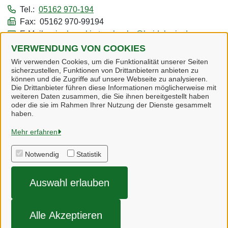
Tel.:
05162 970-194
Fax: 05162 970-99194
E-Mail:
s.jankowski-stuschenko@heidekreis.de
VERWENDUNG VON COOKIES
Alle zugeordneten Einrichtungen
Wir verwenden Cookies, um die Funktionalität unserer Seiten
sicherzustellen, Funktionen von Drittanbietern anbieten zu
können und die Zugriffe auf unsere Webseite zu analysieren.
Die Drittanbieter führen diese Informationen möglicherweise mit
weiteren Daten zusammen, die Sie ihnen bereitgestellt haben
oder die sie im Rahmen Ihrer Nutzung der Dienste gesammelt
Heidekreis
haben.
Mehr erfahren
Alle Rechte vorbehalten
Notwendig
Statistik
Impressum
Auswahl erlauben
Datenschutzerklärung
Barrierefreiheit
Alle Akzeptieren