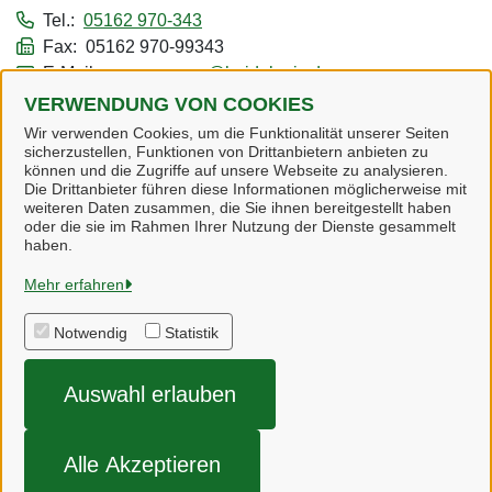
Tel.:
05162 970-343
Fax: 05162 970-99343
E-Mail:
v.oppermann@heidekreis.de
VERWENDUNG VON COOKIES
Alle zugeordneten Einrichtungen
Wir verwenden Cookies, um die Funktionalität unserer Seiten
sicherzustellen, Funktionen von Drittanbietern anbieten zu
können und die Zugriffe auf unsere Webseite zu analysieren.
Die Drittanbieter führen diese Informationen möglicherweise mit
weiteren Daten zusammen, die Sie ihnen bereitgestellt haben
oder die sie im Rahmen Ihrer Nutzung der Dienste gesammelt
Heidekreis
haben.
Mehr erfahren
Alle Rechte vorbehalten
Notwendig
Statistik
Impressum
Auswahl erlauben
Datenschutzerklärung
Barrierefreiheit
Alle Akzeptieren