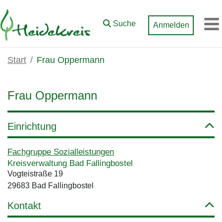
Zum Hauptinhalt springen
Suche
Anmelden
M
Start
Frau Oppermann
Frau Oppermann
Einrichtung
Fachgruppe Sozialleistungen
Kreisverwaltung Bad Fallingbostel
Vogteistraße 19
29683 Bad Fallingbostel
Kontakt