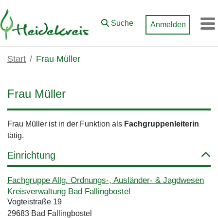
Zum Hauptinhalt springen
Suche
Anmelden
M
Start
Frau Müller
Frau Müller
Frau Müller ist in der Funktion als
Fachgruppenleiterin
tätig.
Einrichtung
Fachgruppe Allg. Ordnungs-, Ausländer- & Jagdwesen
Kreisverwaltung Bad Fallingbostel
Vogteistraße 19
29683 Bad Fallingbostel