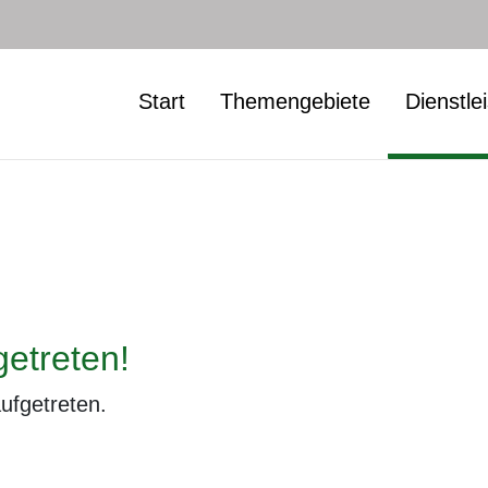
Start
Themengebiete
Dienstle
getreten!
aufgetreten.