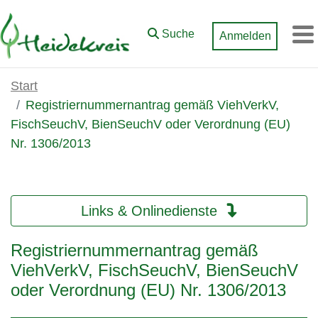
Zum Hauptinhalt springen
Suche
Anmelden
M
Start
Registriernummernantrag gemäß ViehVerkV,
FischSeuchV, BienSeuchV oder Verordnung (EU)
Nr. 1306/2013
Links & Onlinedienste
Registriernummernantrag gemäß
ViehVerkV, FischSeuchV, BienSeuchV
oder Verordnung (EU) Nr. 1306/2013