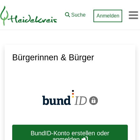
Zum Hauptinhalt springen
Suche
Anmelden
M
Bürgerinnen & Bürger
BundID-Konto erstellen oder
anmelden