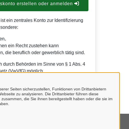
konto erstellen oder anmelden
t ein zentrales Konto zur Identifizierung
esondere:
en,
nen ein Recht zustehen kann
, die beruflich oder gewerblich tätig sind.
h durch Behörden im Sinne von § 1 Abs. 4
etz (VwVfG) möglich.
erer Seiten sicherzustellen, Funktionen von Drittanbietern
ebseite zu analysieren. Die Drittanbieter führen diese
 zusammen, die Sie ihnen bereitgestellt haben oder die sie im
aben.
mpressum