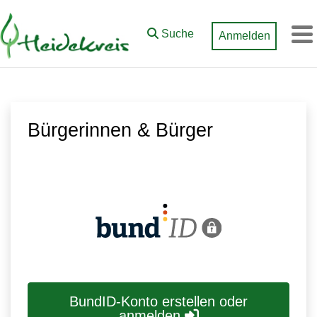
Zum Hauptinhalt springen
Suche
Anmelden
M
Bürgerinnen & Bürger
BundID-Konto erstellen oder
anmelden