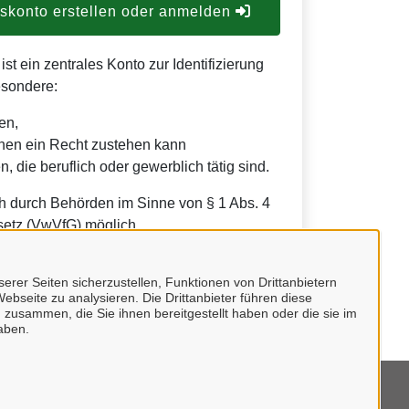
konto erstellen oder anmelden
t ein zentrales Konto zur Identifizierung
esondere:
en,
nen ein Recht zustehen kann
, die beruflich oder gewerblich tätig sind.
h durch Behörden im Sinne von § 1 Abs. 4
etz (VwVfG) möglich.
erer Seiten sicherzustellen, Funktionen von Drittanbietern
ebseite zu analysieren. Die Drittanbieter führen diese
 zusammen, die Sie ihnen bereitgestellt haben oder die sie im
aben.
mpressum