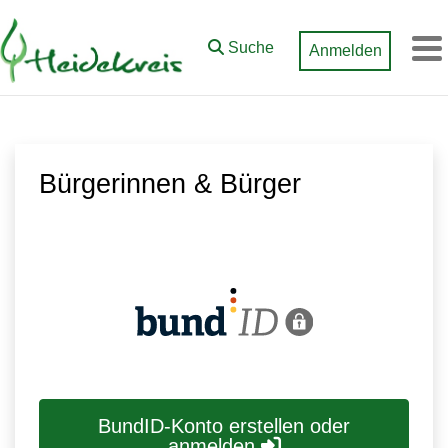
Zum Hauptinhalt springen
Suche
Anmelden
M
Bürgerinnen & Bürger
BundID-Konto erstellen oder
anmelden