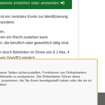
konto erstellen oder anmelden
t ein zentrales Konto zur Identifizierung
esondere:
en,
nen ein Recht zustehen kann
, die beruflich oder gewerblich tätig sind.
h durch Behörden im Sinne von § 1 Abs. 4
etz (VwVfG) möglich.
erer Seiten sicherzustellen, Funktionen von Drittanbietern
ebseite zu analysieren. Die Drittanbieter führen diese
 zusammen, die Sie ihnen bereitgestellt haben oder die sie im
aben.
mpressum