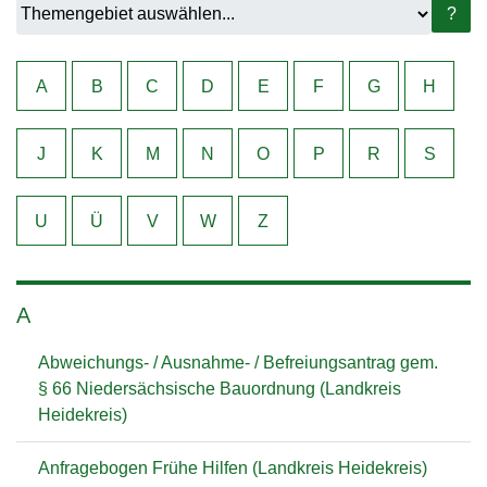
?
A
B
C
D
E
F
G
H
J
K
M
N
O
P
R
S
U
Ü
V
W
Z
A
Abweichungs- / Ausnahme- / Befreiungsantrag gem.
§ 66 Niedersächsische Bauordnung (Landkreis
Heidekreis)
Anfragebogen Frühe Hilfen (Landkreis Heidekreis)