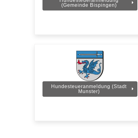
Hundesteueranmeldung
(Gemeinde Bispingen)
Hundesteueranmeldung (Stadt
Munster)