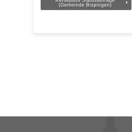
Reisepass Statusabfrage
(Gemeinde Bispingen)