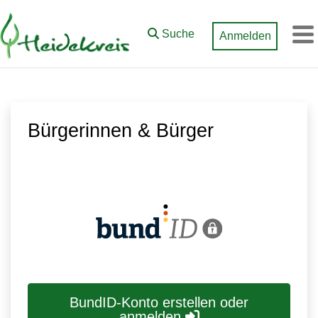
Zum Hauptinhalt springen
Suche
Anmelden
M
Bürgerinnen & Bürger
BundID-Konto erstellen oder
anmelden