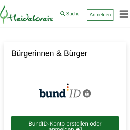
Zum Hauptinhalt springen
Suche
Anmelden
M
Bürgerinnen & Bürger
BundID-Konto erstellen oder
anmelden