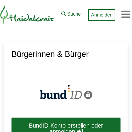
Zum Hauptinhalt springen
Suche
Anmelden
M
Bürgerinnen & Bürger
BundID-Konto erstellen oder
anmelden