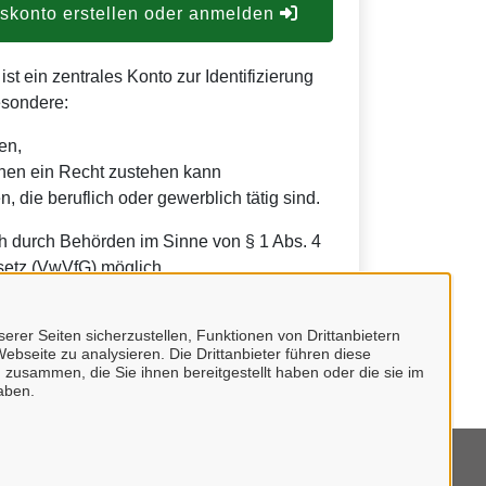
konto erstellen oder anmelden
t ein zentrales Konto zur Identifizierung
esondere:
en,
nen ein Recht zustehen kann
, die beruflich oder gewerblich tätig sind.
h durch Behörden im Sinne von § 1 Abs. 4
etz (VwVfG) möglich.
erer Seiten sicherzustellen, Funktionen von Drittanbietern
ebseite zu analysieren. Die Drittanbieter führen diese
 zusammen, die Sie ihnen bereitgestellt haben oder die sie im
aben.
mpressum