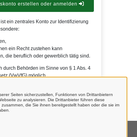
konto erstellen oder anmelden
t ein zentrales Konto zur Identifizierung
esondere:
en,
nen ein Recht zustehen kann
, die beruflich oder gewerblich tätig sind.
h durch Behörden im Sinne von § 1 Abs. 4
etz (VwVfG) möglich.
erer Seiten sicherzustellen, Funktionen von Drittanbietern
ebseite zu analysieren. Die Drittanbieter führen diese
 zusammen, die Sie ihnen bereitgestellt haben oder die sie im
aben.
mpressum