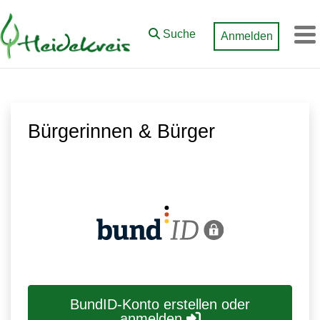
Zum Hauptinhalt springen
Suche
Anmelden
M
Bürgerinnen & Bürger
BundID-Konto erstellen oder
anmelden