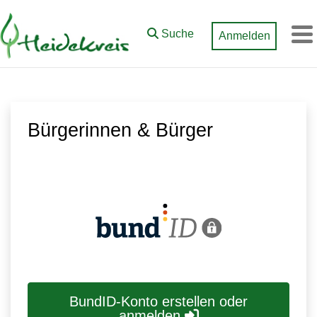
Zum Hauptinhalt springen
Suche
Anmelden
M
Bürgerinnen & Bürger
BundID-Konto erstellen oder
anmelden